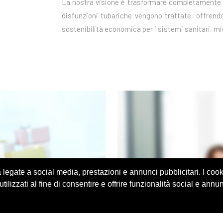
La nostra visione è trasformare completamente la 
disfunzioni tubariche vengono trattate, offrendo 
sostenibilità economica per i sistemi sanitari, migl
à legate a social media, prestazioni e annunci pubblicitari. I co
ilizzati al fine di consentire e offrire funzionalità social e annun