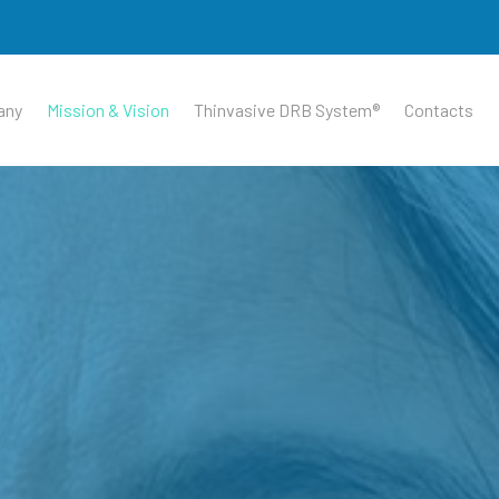
any
Mission & Vision
Thinvasive DRB System®
Contacts