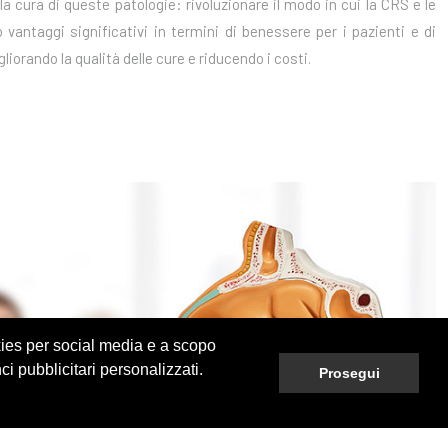
cura di queste patologie: rivoluzionare il modo in cui la CRS e le
vantaggi significativi in termini di benessere per i pazienti e di
iorando la qualità delle cure e riducendo i costi.
okies per social media e a scopo
ci pubblicitari personalizzati.
Prosegui